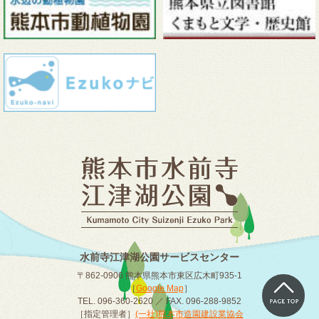
水前寺江津湖公園サービスセンター
〒862-0906 熊本県熊本市東区広木町935-1
［
Google Map
］
TEL. 096-360-2620 ／ FAX. 096-288-9852
［指定管理者］
(一社)熊本市造園建設業協会