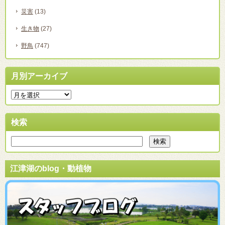
災害
(13)
生き物
(27)
野鳥
(747)
月別アーカイブ
検索
江津湖のblog・動植物