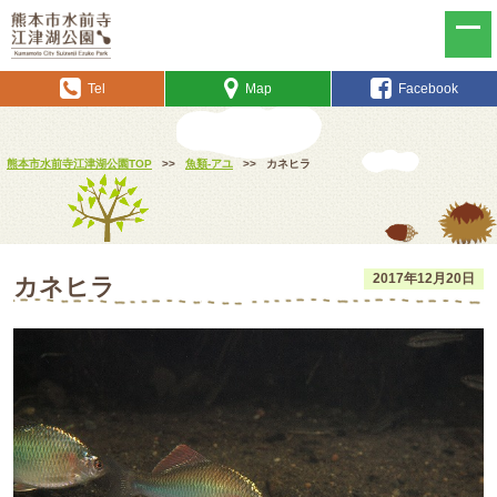
Tel
Map
Facebook
熊本市水前寺江津湖公園TOP
>>
魚類-アユ
>>
カネヒラ
2017年12月20日
カネヒラ