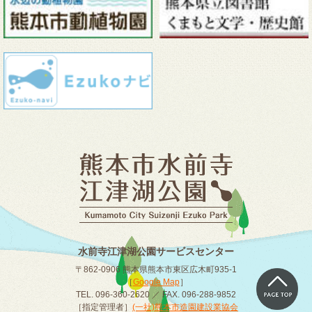
水前寺江津湖公園サービスセンター
〒862-0906 熊本県熊本市東区広木町935-1
［
Google Map
］
TEL. 096-360-2620 ／ FAX. 096-288-9852
［指定管理者］
(一社)熊本市造園建設業協会