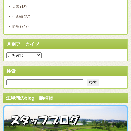
災害
(13)
生き物
(27)
野鳥
(747)
月別アーカイブ
検索
江津湖のblog・動植物