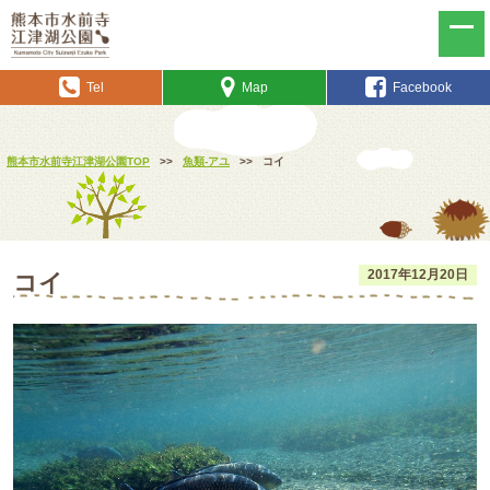
Tel
Map
Facebook
熊本市水前寺江津湖公園TOP
>>
魚類-アユ
>>
コイ
2017年12月20日
コイ