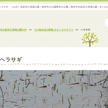
ヘラサギ - ［公式］水前寺江津湖公園｜熊本市の公園熊本の公園｜熊本市水前寺江津湖公園（すいぜ
市水前寺江津湖公園TOP
>>
その他水辺の野鳥-オオミズナギドリ
>>
ヘラサギ
ヘラサギ