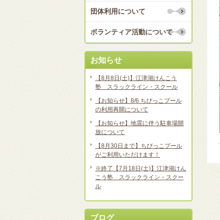
団体利用について
ボランティア活動について
お知らせ
【8月8日(土)】江津湖けんこう
塾 スラックライン・スクール
【お知らせ】8/6 ちびっこプール
の利用再開について
【お知らせ】地震に伴う駐車場開
放について
【8月30日まで】ちびっこプール
がご利用いただけます！
※終了【7月18日(土)】江津湖けん
こう塾 スラックライン・スクー
ル
ブログ