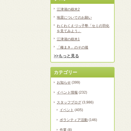
江津湖の樹木2
地震についてのお願い
わくわくえづっ子塾「セミの羽化
を見てみよう」
江津湖の樹木1
「種まき」のその後
>>もっと見る
カテゴリー
お知らせ
(399)
イベント情報
(232)
スタッフブログ
(3,986)
イベント
(405)
ボランティア活動
(146)
作業
(8)