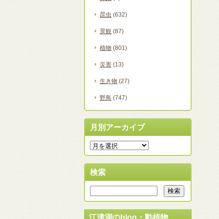
昆虫
(632)
景観
(87)
植物
(801)
災害
(13)
生き物
(27)
野鳥
(747)
月別アーカイブ
検索
江津湖のblog・動植物