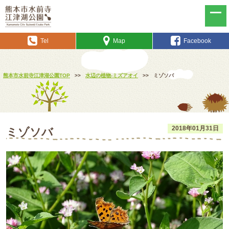
Tel
Map
Facebook
熊本市水前寺江津湖公園TOP
>>
水辺の植物-ミズアオイ
>>
ミゾソバ
2018年01月31日
ミゾソバ