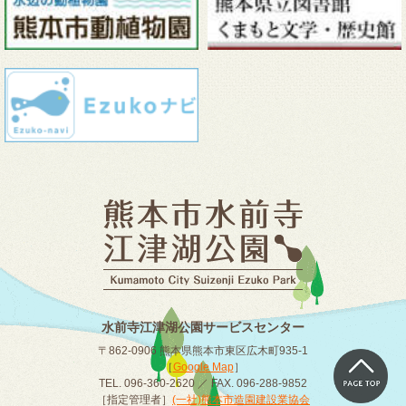
水前寺江津湖公園サービスセンター
〒862-0906 熊本県熊本市東区広木町935-1
［
Google Map
］
TEL. 096-360-2620 ／ FAX. 096-288-9852
［指定管理者］
(一社)熊本市造園建設業協会