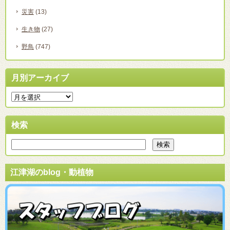
災害
(13)
生き物
(27)
野鳥
(747)
月別アーカイブ
検索
江津湖のblog・動植物