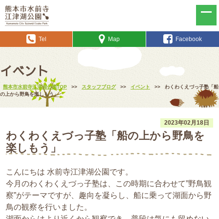
Tel
Map
Facebook
イベント
熊本市水前寺江津湖公園TOP
>>
スタッフブログ
>>
イベント
>>
わくわくえづっ子塾「船
の上から野鳥を楽しもう」
2023年02月18日
わくわくえづっ子塾「船の上から野鳥を
楽しもう」
こんにちは 水前寺江津湖公園です。
今月のわくわくえづっ子塾は、この時期に合わせて”野鳥観
察”がテーマですが、趣向を凝らし、船に乗って湖面から野
鳥の観察を行いました。
湖面からはより近くから観察でき、普段は気にも留めない