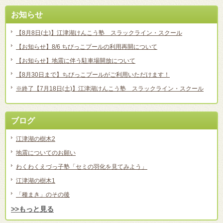
お知らせ
【8月8日(土)】江津湖けんこう塾 スラックライン・スクール
【お知らせ】8/6 ちびっこプールの利用再開について
【お知らせ】地震に伴う駐車場開放について
【8月30日まで】ちびっこプールがご利用いただけます！
※終了【7月18日(土)】江津湖けんこう塾 スラックライン・スクール
ブログ
江津湖の樹木2
地震についてのお願い
わくわくえづっ子塾「セミの羽化を見てみよう」
江津湖の樹木1
「種まき」のその後
>>もっと見る