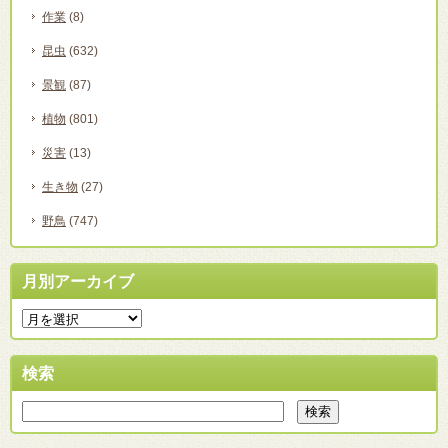
作業
(8)
昆虫
(632)
景観
(87)
植物
(801)
災害
(13)
生き物
(27)
野鳥
(747)
月別アーカイブ
検索