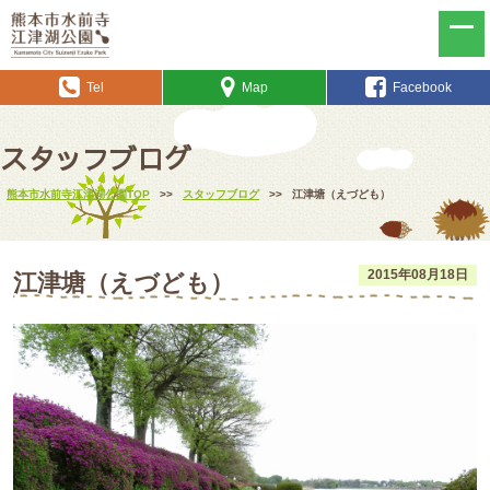
Tel
Map
Facebook
スタッフブログ
熊本市水前寺江津湖公園TOP
>>
スタッフブログ
>>
江津塘（えづども）
2015年08月18日
江津塘（えづども）