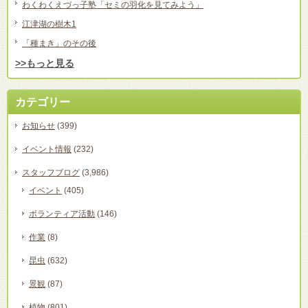
わくわくえづっ子塾「セミの羽化を見てみよう」
江津湖の樹木1
「種まき」のその後
>>もっと見る
カテゴリー
お知らせ
(399)
イベント情報
(232)
スタッフブログ
(3,986)
イベント
(405)
ボランティア活動
(146)
作業
(8)
昆虫
(632)
景観
(87)
植物
(801)