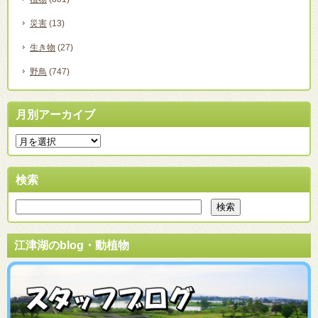
災害
(13)
生き物
(27)
野鳥
(747)
月別アーカイブ
検索
江津湖のblog・動植物