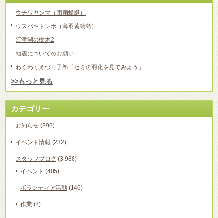
ウチワヤンマ（団扇蜻蜒）
ウスバキトンボ（薄羽黄蜻蛉）
江津湖の樹木2
地震についてのお願い
わくわくえづっ子塾「セミの羽化を見てみよう」
>>もっと見る
カテゴリー
お知らせ
(399)
イベント情報
(232)
スタッフブログ
(3,988)
イベント
(405)
ボランティア活動
(146)
作業
(8)