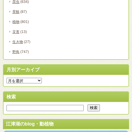
昆虫
(634)
景観
(87)
植物
(801)
災害
(13)
生き物
(27)
野鳥
(747)
月別アーカイブ
検索
江津湖のblog・動植物