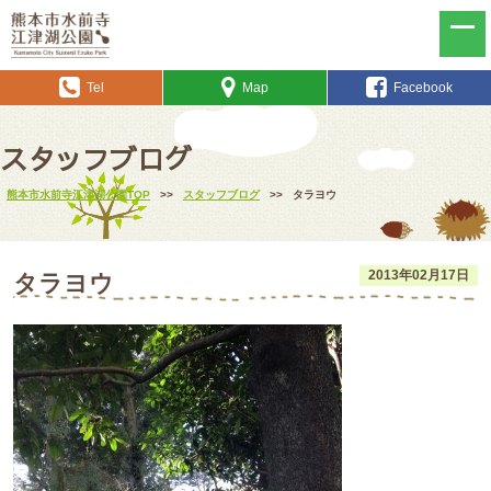
Tel
Map
Facebook
スタッフブログ
熊本市水前寺江津湖公園TOP
>>
スタッフブログ
>>
タラヨウ
2013年02月17日
タラヨウ