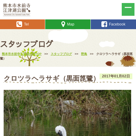
Tel
Map
Facebook
スタッフブログ
熊本市水前寺江津湖公園TOP
>>
スタッフブログ
>>
野鳥
>>
クロツラヘラサギ（黒面箆
鷺）
2017年01月02日
クロツラヘラサギ（黒面箆鷺）