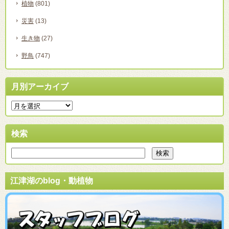
植物
(801)
災害
(13)
生き物
(27)
野鳥
(747)
月別アーカイブ
検索
江津湖のblog・動植物