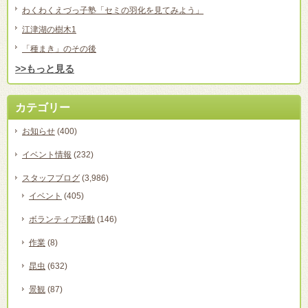
わくわくえづっ子塾「セミの羽化を見てみよう」
江津湖の樹木1
「種まき」のその後
>>もっと見る
カテゴリー
お知らせ
(400)
イベント情報
(232)
スタッフブログ
(3,986)
イベント
(405)
ボランティア活動
(146)
作業
(8)
昆虫
(632)
景観
(87)