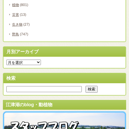
植物
(801)
災害
(13)
生き物
(27)
野鳥
(747)
月別アーカイブ
検索
江津湖のblog・動植物