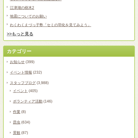
江津湖の樹木2
地震についてのお願い
わくわくえづっ子塾「セミの羽化を見てみよう」
>>もっと見る
カテゴリー
お知らせ
(399)
イベント情報
(232)
スタッフブログ
(3,988)
イベント
(405)
ボランティア活動
(146)
作業
(8)
昆虫
(634)
景観
(87)