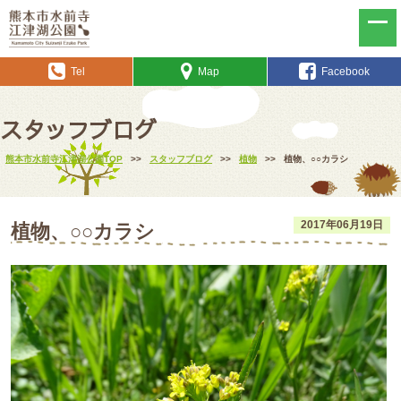
Tel
Map
Facebook
スタッフブログ
熊本市水前寺江津湖公園TOP
>>
スタッフブログ
>>
植物
>>
植物、○○カラシ
2017年06月19日
植物、○○カラシ