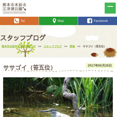
Tel
Map
Facebook
スタッフブログ
熊本市水前寺江津湖公園TOP
>>
スタッフブログ
>>
野鳥
>>
ササゴイ（笹五位）
2017年06月28日
ササゴイ（笹五位）