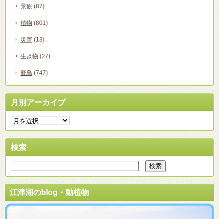
景観
(87)
植物
(801)
災害
(13)
生き物
(27)
野鳥
(747)
月別アーカイブ
検索
江津湖のblog・動植物