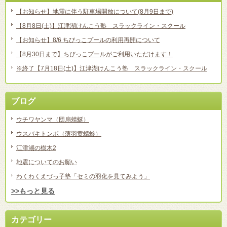
【お知らせ】地震に伴う駐車場開放について(8月9日まで)
【8月8日(土)】江津湖けんこう塾 スラックライン・スクール
【お知らせ】8/6 ちびっこプールの利用再開について
【8月30日まで】ちびっこプールがご利用いただけます！
※終了【7月18日(土)】江津湖けんこう塾 スラックライン・スクール
ブログ
ウチワヤンマ（団扇蜻蜒）
ウスバキトンボ（薄羽黄蜻蛉）
江津湖の樹木2
地震についてのお願い
わくわくえづっ子塾「セミの羽化を見てみよう」
>>もっと見る
カテゴリー