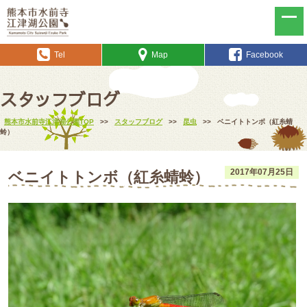
Tel
Map
Facebook
スタッフブログ
熊本市水前寺江津湖公園TOP
>>
スタッフブログ
>>
昆虫
>>
ベニイトトンボ（紅糸蜻
蛉）
2017年07月25日
ベニイトトンボ（紅糸蜻蛉）