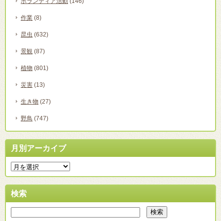
ボランティア活動
(146)
作業
(8)
昆虫
(632)
景観
(87)
植物
(801)
災害
(13)
生き物
(27)
野鳥
(747)
月別アーカイブ
検索