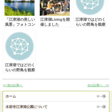
「江津湖の美しい
江津湖Livingを開
江津湖ではどのく
風景」フォトコン
催しました
らいの野鳥を観察
テスト（春・夏
できるのか調べて
期）結果発表
みた（下江津編）
part2
江津湖ではどのく
らいの野鳥を観察
できるのか調べて
みた（下江津編）
<< 前の記事へ
次の記事へ >>
ホーム
水前寺江津湖公園について