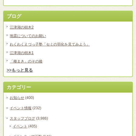
ブログ
江津湖の樹木2
地震についてのお願い
わくわくえづっ子塾「セミの羽化を見てみよう」
江津湖の樹木1
「種まき」のその後
>>もっと見る
カテゴリー
お知らせ
(400)
イベント情報
(232)
スタッフブログ
(3,986)
イベント
(405)