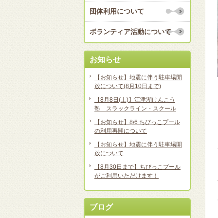
団体利用について
ボランティア活動について
お知らせ
【お知らせ】地震に伴う駐車場開
放について(8月10日まで)
【8月8日(土)】江津湖けんこう
塾 スラックライン・スクール
【お知らせ】8/6 ちびっこプール
の利用再開について
【お知らせ】地震に伴う駐車場開
放について
【8月30日まで】ちびっこプール
がご利用いただけます！
ブログ