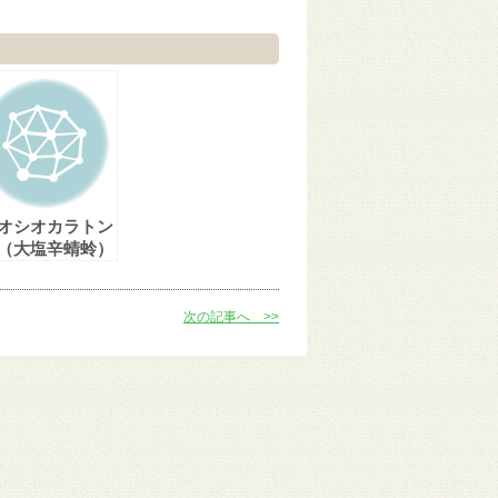
オシオカラトン
（大塩辛蜻蛉）
次の記事へ >>