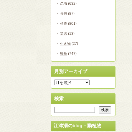
昆虫
(632)
景観
(87)
植物
(801)
災害
(13)
生き物
(27)
野鳥
(747)
月別アーカイブ
検索
江津湖のblog・動植物