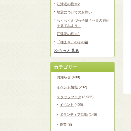
江津湖の樹木2
地震についてのお願い
わくわくえづっ子塾「セミの羽化
を見てみよう」
江津湖の樹木1
「種まき」のその後
>>もっと見る
カテゴリー
お知らせ
(400)
イベント情報
(232)
スタッフブログ
(3,986)
イベント
(405)
ボランティア活動
(146)
作業
(8)