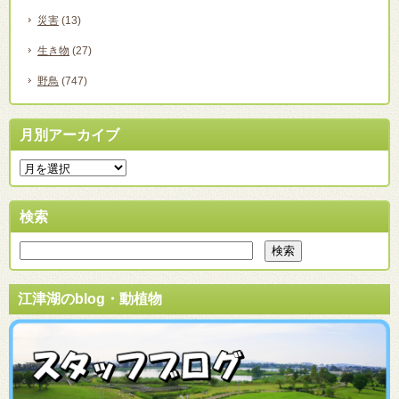
災害
(13)
生き物
(27)
野鳥
(747)
月別アーカイブ
検索
江津湖のblog・動植物