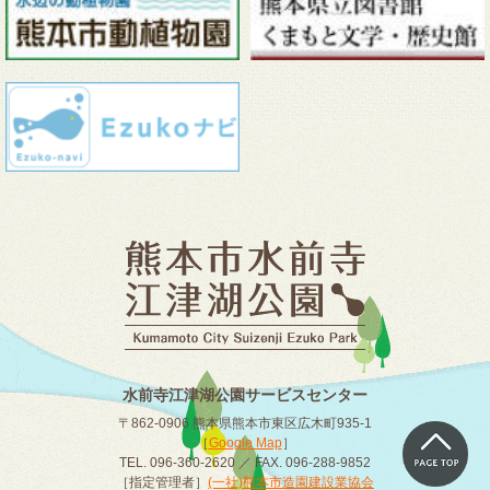
水前寺江津湖公園サービスセンター
〒862-0906 熊本県熊本市東区広木町935-1
［
Google Map
］
TEL. 096-360-2620 ／ FAX. 096-288-9852
［指定管理者］
(一社)熊本市造園建設業協会