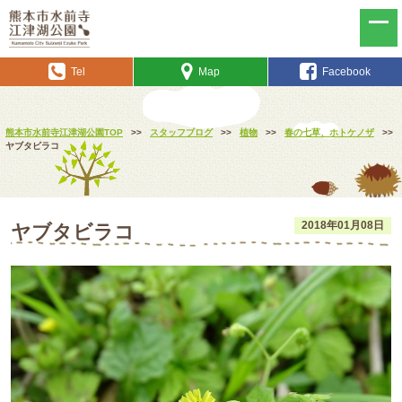
Tel
Map
Facebook
熊本市水前寺江津湖公園TOP
>>
スタッフブログ
>>
植物
>>
春の七草、ホトケノザ
>>
ヤブタビラコ
2018年01月08日
ヤブタビラコ