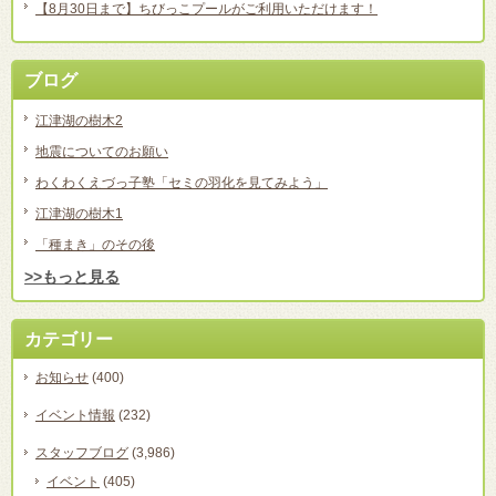
【8月30日まで】ちびっこプールがご利用いただけます！
ブログ
江津湖の樹木2
地震についてのお願い
わくわくえづっ子塾「セミの羽化を見てみよう」
江津湖の樹木1
「種まき」のその後
>>もっと見る
カテゴリー
お知らせ
(400)
イベント情報
(232)
スタッフブログ
(3,986)
イベント
(405)