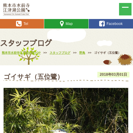
Tel
Map
Facebook
スタッフブログ
熊本市水前寺江津湖公園TOP
>>
スタッフブログ
>>
野鳥
>>
ゴイサギ（五位鷺）
2018年03月01日
ゴイサギ（五位鷺）