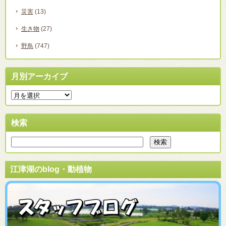
災害
(13)
生き物
(27)
野鳥
(747)
月別アーカイブ
検索
江津湖のblog・動植物