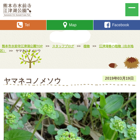
Tel
Map
Facebook
熊本市水前寺江津湖公園TOP
>>
スタッフブログ
>>
植物
>>
江津湖春の植物（出水地
区）
>>
ヤマネコノメソウ
2019年03月19日
ヤマネコノメソウ