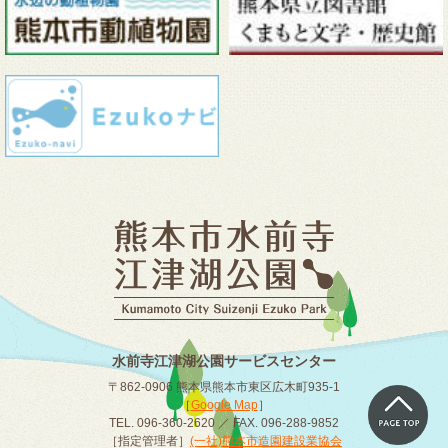
水前寺江津湖公園サービスセンター
〒862-0906 熊本県熊本市東区広木町935-1
［
Google Map
］
TEL. 096-360-2620 ／ FAX. 096-288-9852
［指定管理者］
(一社)熊本市造園建設業協会