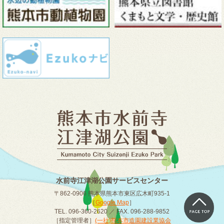
水前寺江津湖公園サービスセンター
〒862-0906 熊本県熊本市東区広木町935-1
［
Google Map
］
TEL. 096-360-2620 ／ FAX. 096-288-9852
［指定管理者］
(一社)熊本市造園建設業協会