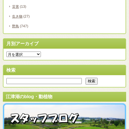
災害
(13)
生き物
(27)
野鳥
(747)
月別アーカイブ
検索
江津湖のblog・動植物