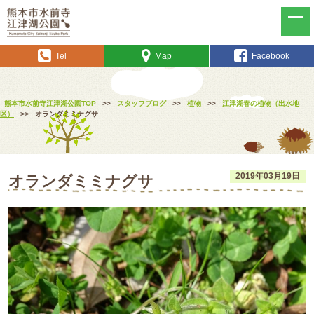
Tel
Map
Facebook
熊本市水前寺江津湖公園TOP
>>
スタッフブログ
>>
植物
>>
江津湖春の植物（出水地
区）
>>
オランダミミナグサ
2019年03月19日
オランダミミナグサ