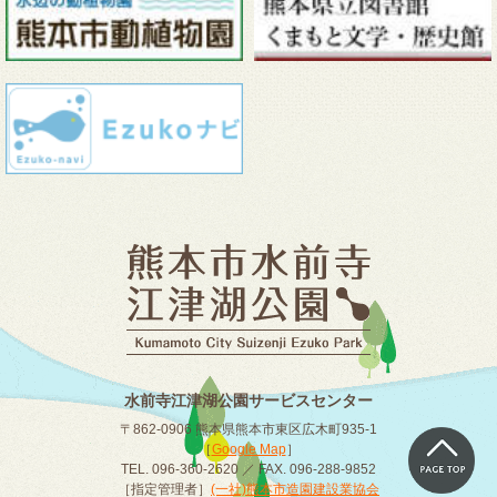
水前寺江津湖公園サービスセンター
〒862-0906 熊本県熊本市東区広木町935-1
［
Google Map
］
TEL. 096-360-2620 ／ FAX. 096-288-9852
［指定管理者］
(一社)熊本市造園建設業協会