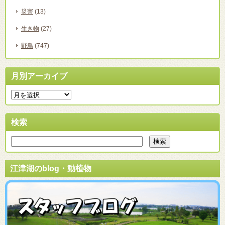
災害
(13)
生き物
(27)
野鳥
(747)
月別アーカイブ
検索
江津湖のblog・動植物