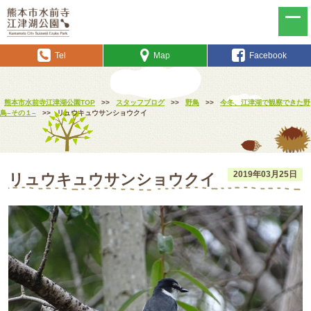
Tel
Map
Facebook
熊本市水前寺江津湖公園TOP
>>
スタッフブログ
>>
野鳥
>>
今冬、江津湖で観察できた野
鳥–その１–
>>
リュウキュウサンショウクイ
2019年03月25日
リュウキュウサンショウクイ