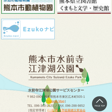
水前寺江津湖公園サービスセンター
〒862-0906 熊本県熊本市東区広木町935-1
［
Google Map
］
TEL. 096-360-2620 ／ FAX. 096-288-9852
［指定管理者］
(一社)熊本市造園建設業協会