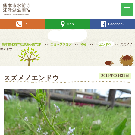
Tel
Map
Facebook
熊本市水前寺江津湖公園TOP
>>
スタッフブログ
>>
植物
>>
○○エンドウ
>>
スズメノ
エンドウ
2019年03月31日
スズメノエンドウ