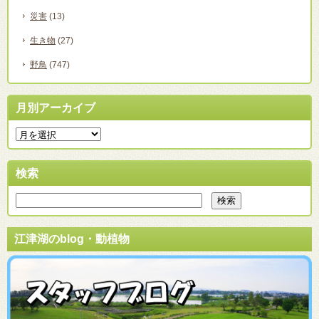
災害
(13)
生き物
(27)
野鳥
(747)
月別アーカイブ
検索
江津湖のblog・動植物