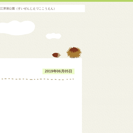
寺江津湖公園（すいぜんじえづここうえん）
2019年06月05日