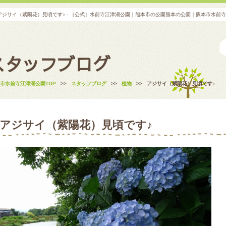
アジサイ（紫陽花）見頃です♪ - ［公式］水前寺江津湖公園｜熊本市の公園熊本の公園｜熊本市水前
スタッフブログ
市水前寺江津湖公園TOP
>>
スタッフブログ
>>
植物
>>
アジサイ（紫陽花）見頃です♪
アジサイ（紫陽花）見頃です♪