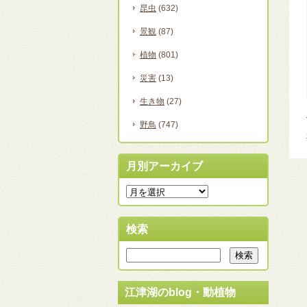
昆虫
(632)
景観
(87)
植物
(801)
災害
(13)
生き物
(27)
野鳥
(747)
月別アーカイブ
検索
江津湖のblog・動植物