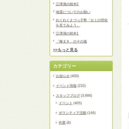
江津湖の樹木2
地震についてのお願い
わくわくえづっ子塾「セミの羽化
を見てみよう」
江津湖の樹木1
「種まき」のその後
>>もっと見る
カテゴリー
お知らせ
(400)
イベント情報
(232)
スタッフブログ
(3,986)
イベント
(405)
ボランティア活動
(146)
作業
(8)