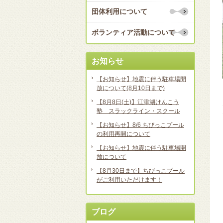
団体利用について
ボランティア活動について
お知らせ
【お知らせ】地震に伴う駐車場開
放について(8月10日まで)
【8月8日(土)】江津湖けんこう
塾 スラックライン・スクール
【お知らせ】8/6 ちびっこプール
の利用再開について
【お知らせ】地震に伴う駐車場開
放について
【8月30日まで】ちびっこプール
がご利用いただけます！
ブログ