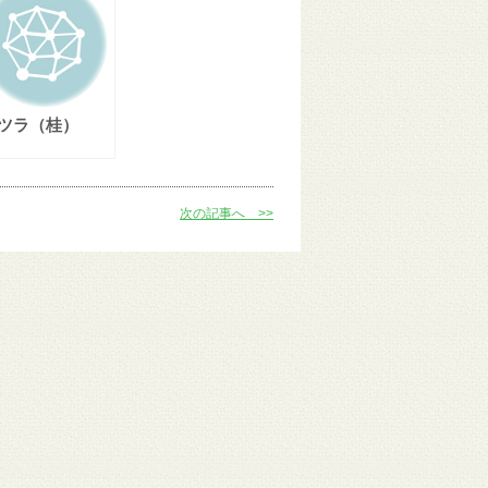
ツラ（桂）
次の記事へ >>