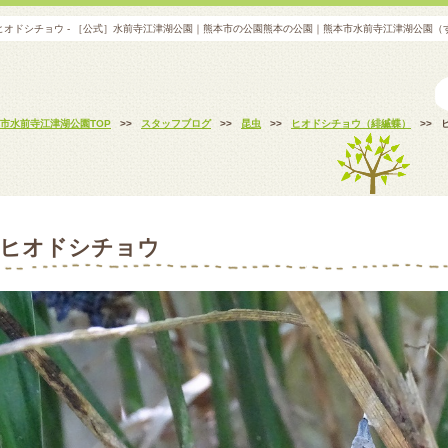
ヒオドシチョウ - ［公式］水前寺江津湖公園｜熊本市の公園熊本の公園｜熊本市水前寺江津湖公園（
市水前寺江津湖公園TOP
>>
スタッフブログ
>>
昆虫
>>
ヒオドシチョウ（緋縅蝶）
>>
ヒオドシチョウ