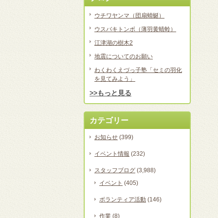
ウチワヤンマ（団扇蜻蜒）
ウスバキトンボ（薄羽黄蜻蛉）
江津湖の樹木2
地震についてのお願い
わくわくえづっ子塾「セミの羽化
を見てみよう」
>>もっと見る
カテゴリー
お知らせ
(399)
イベント情報
(232)
スタッフブログ
(3,988)
イベント
(405)
ボランティア活動
(146)
作業
(8)