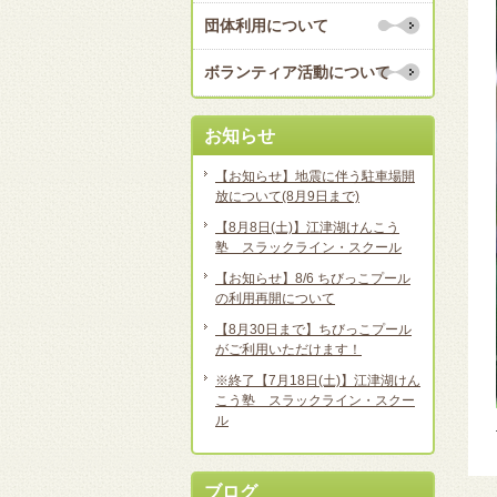
団体利用について
ボランティア活動について
お知らせ
【お知らせ】地震に伴う駐車場開
放について(8月9日まで)
【8月8日(土)】江津湖けんこう
塾 スラックライン・スクール
【お知らせ】8/6 ちびっこプール
の利用再開について
【8月30日まで】ちびっこプール
がご利用いただけます！
※終了【7月18日(土)】江津湖けん
こう塾 スラックライン・スクー
ル
ブログ