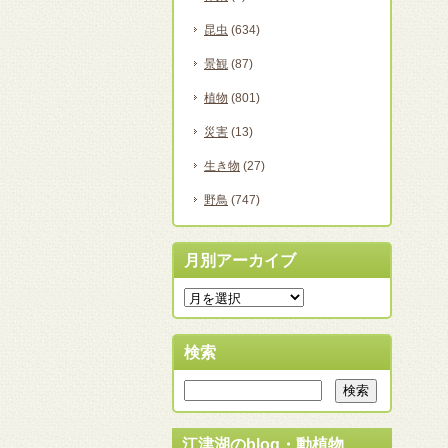
昆虫
(634)
景観
(87)
植物
(801)
災害
(13)
生き物
(27)
野鳥
(747)
月別アーカイブ
検索
江津湖のblog・動植物