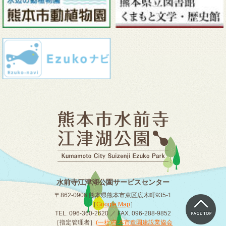
水前寺江津湖公園サービスセンター
〒862-0906 熊本県熊本市東区広木町935-1
［
Google Map
］
TEL. 096-360-2620 ／ FAX. 096-288-9852
［指定管理者］
(一社)熊本市造園建設業協会