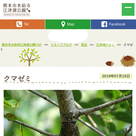
Tel
Map
Facebook
熊本市水前寺江津湖公園TOP
>>
スタッフブログ
>>
昆虫
>>
江津湖のセミ
>>
クマゼ
ミ
2019年07月18日
クマゼミ