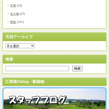
災害
(13)
生き物
(27)
野鳥
(747)
月別アーカイブ
検索
江津湖のblog・動植物