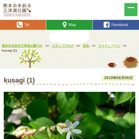
Tel
Map
Facebook
熊本市水前寺江津湖公園TOP
>>
スタッフブログ
>>
昆虫
>>
クサギとアゲハ
>>
kusagi (1)
2019年08月06日
kusagi (1)