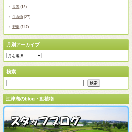
災害
(13)
生き物
(27)
野鳥
(747)
月別アーカイブ
検索
江津湖のblog・動植物