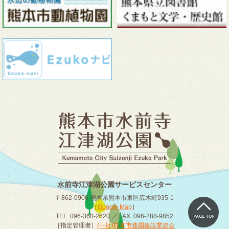
水前寺江津湖公園サービスセンター
〒862-0906 熊本県熊本市東区広木町935-1
［
Google Map
］
TEL. 096-360-2620 ／ FAX. 096-288-9852
［指定管理者］
(一社)熊本市造園建設業協会