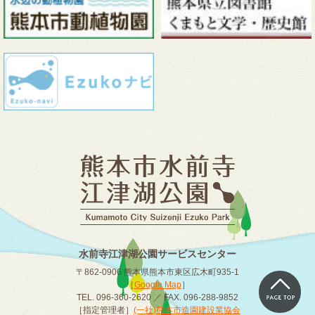
水前寺江津湖公園サービスセンター
〒862-0906 熊本県熊本市東区広木町935-1
［
Google Map
］
TEL. 096-360-2620 ／ FAX. 096-288-9852
［指定管理者］
(一社)熊本市造園建設業協会