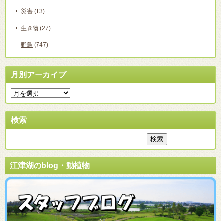
災害
(13)
生き物
(27)
野鳥
(747)
月別アーカイブ
検索
江津湖のblog・動植物