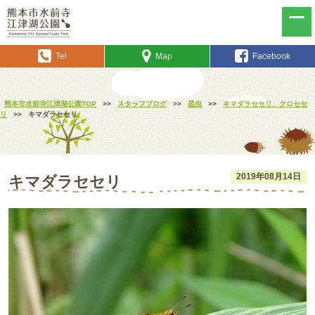
Tel
Map
Facebook
熊本市水前寺江津湖公園TOP
>>
スタッフブログ
>>
昆虫
>>
キマダラセセリ、クロセセ
リ
>>
キマダラセセリ
2019年08月14日
キマダラセセリ