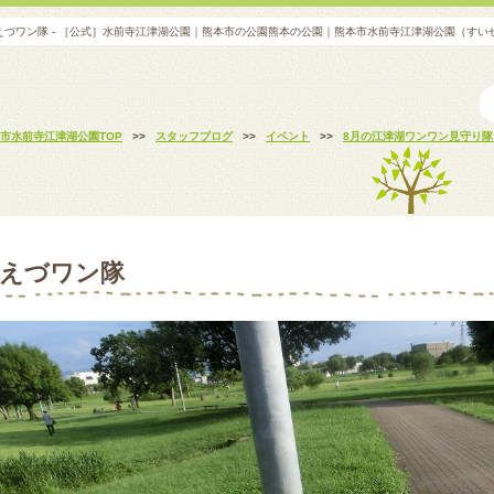
えづワン隊 - ［公式］水前寺江津湖公園｜熊本市の公園熊本の公園｜熊本市水前寺江津湖公園（すい
市水前寺江津湖公園TOP
>>
スタッフブログ
>>
イベント
>>
8月の江津湖ワンワン見守り
えづワン隊