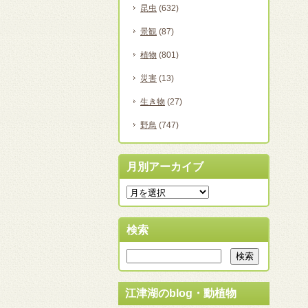
昆虫
(632)
景観
(87)
植物
(801)
災害
(13)
生き物
(27)
野鳥
(747)
月別アーカイブ
検索
江津湖のblog・動植物