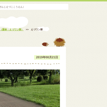
ぜんじえづここうえん）
隊（愛称：えづワン隊）
>>
えづワン隊
2019年08月21日