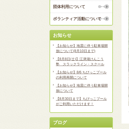
団体利用について
ボランティア活動について
お知らせ
【お知らせ】地震に伴う駐車場開
放について(8月10日まで)
【8月8日(土)】江津湖けんこう
塾 スラックライン・スクール
【お知らせ】8/6 ちびっこプール
の利用再開について
【お知らせ】地震に伴う駐車場開
放について
【8月30日まで】ちびっこプール
がご利用いただけます！
ブログ