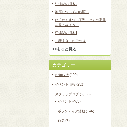
江津湖の樹木2
地震についてのお願い
わくわくえづっ子塾「セミの羽化
を見てみよう」
江津湖の樹木1
「種まき」のその後
>>もっと見る
カテゴリー
お知らせ
(400)
イベント情報
(232)
スタッフブログ
(3,986)
イベント
(405)
ボランティア活動
(146)
作業
(8)