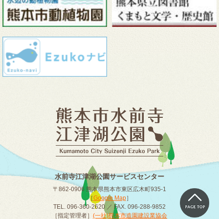
水前寺江津湖公園サービスセンター
〒862-0906 熊本県熊本市東区広木町935-1
［
Google Map
］
TEL. 096-360-2620 ／ FAX. 096-288-9852
［指定管理者］
(一社)熊本市造園建設業協会