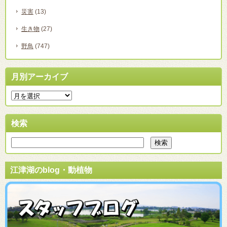
災害
(13)
生き物
(27)
野鳥
(747)
月別アーカイブ
検索
江津湖のblog・動植物