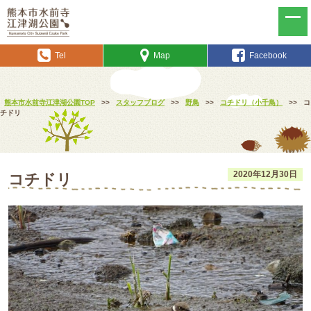
Tel
Map
Facebook
熊本市水前寺江津湖公園TOP
>>
スタッフブログ
>>
野鳥
>>
コチドリ（小千鳥）
>>
コ
チドリ
2020年12月30日
コチドリ