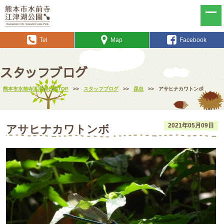
Tel
Map
Facebook
スタッフブログ
熊本市水前寺江津湖公園TOP
>>
スタッフブログ
>>
昆虫
>>
アサヒナカワトンボ
2021年05月09日
アサヒナカワトンボ