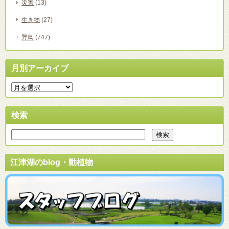
災害
(13)
生き物
(27)
野鳥
(747)
月別アーカイブ
検索
江津湖のblog・動植物