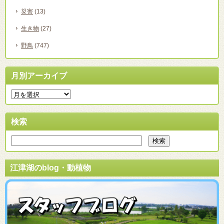
災害
(13)
生き物
(27)
野鳥
(747)
月別アーカイブ
検索
江津湖のblog・動植物