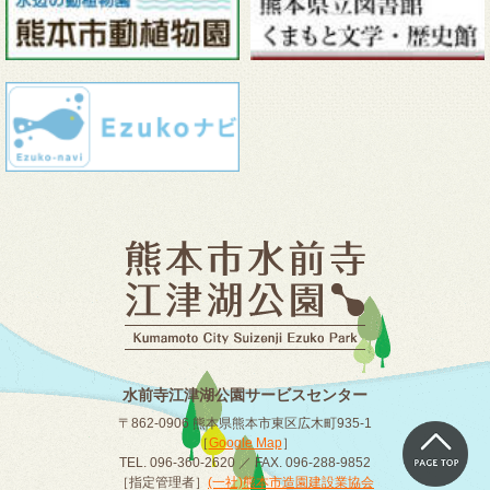
水前寺江津湖公園サービスセンター
〒862-0906 熊本県熊本市東区広木町935-1
［
Google Map
］
TEL. 096-360-2620 ／ FAX. 096-288-9852
［指定管理者］
(一社)熊本市造園建設業協会