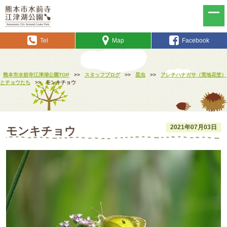
Tel
Map
Facebook
熊本市水前寺江津湖公園TOP
>>
スタッフブログ
>>
昆虫
>>
アレチハナガサ（荒地花笠）
とチョウたち
>>
モンキチョウ
2021年07月03日
モンキチョウ