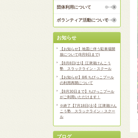
団体利用について
ボランティア活動について
お知らせ
【お知らせ】地震に伴う駐車場開
放について(8月9日まで)
【8月8日(土)】江津湖けんこう
塾 スラックライン・スクール
【お知らせ】8/6 ちびっこプール
の利用再開について
【8月30日まで】ちびっこプール
がご利用いただけます！
※終了【7月18日(土)】江津湖けん
こう塾 スラックライン・スクー
ル
ブログ