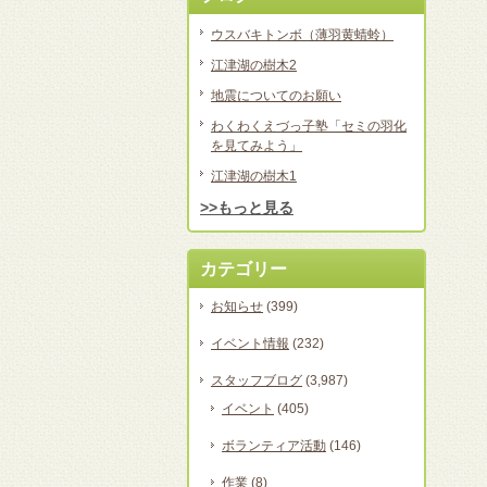
ウスバキトンボ（薄羽黄蜻蛉）
江津湖の樹木2
地震についてのお願い
わくわくえづっ子塾「セミの羽化
を見てみよう」
江津湖の樹木1
>>もっと見る
カテゴリー
お知らせ
(399)
イベント情報
(232)
スタッフブログ
(3,987)
イベント
(405)
ボランティア活動
(146)
作業
(8)