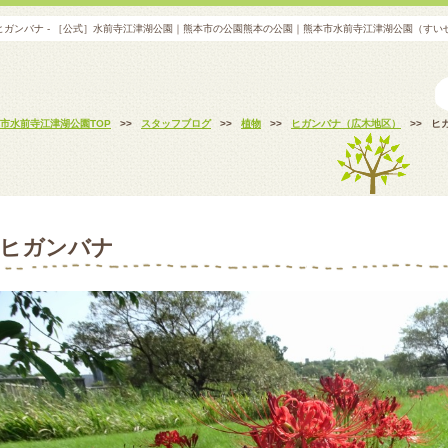
ヒガンバナ - ［公式］水前寺江津湖公園｜熊本市の公園熊本の公園｜熊本市水前寺江津湖公園（すい
市水前寺江津湖公園TOP
>>
スタッフブログ
>>
植物
>>
ヒガンバナ（広木地区）
>>
ヒ
ヒガンバナ