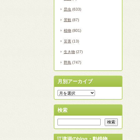
昆虫
(633)
景観
(87)
植物
(801)
災害
(13)
生き物
(27)
野鳥
(747)
月別アーカイブ
検索
江津湖のblog・動植物