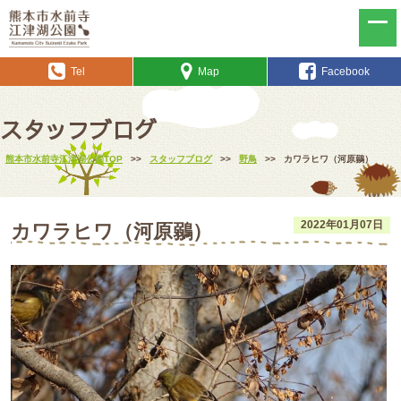
Tel
Map
Facebook
スタッフブログ
熊本市水前寺江津湖公園TOP
>>
スタッフブログ
>>
野鳥
>>
カワラヒワ（河原鶸）
2022年01月07日
カワラヒワ（河原鶸）