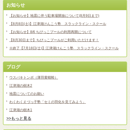
お知らせ
【お知らせ】地震に伴う駐車場開放について(8月9日まで)
【8月8日(土)】江津湖けんこう塾 スラックライン・スクール
【お知らせ】8/6 ちびっこプールの利用再開について
【8月30日まで】ちびっこプールがご利用いただけます！
※終了【7月18日(土)】江津湖けんこう塾 スラックライン・スクール
ブログ
ウスバキトンボ（薄羽黄蜻蛉）
江津湖の樹木2
地震についてのお願い
わくわくえづっ子塾「セミの羽化を見てみよう」
江津湖の樹木1
>>もっと見る