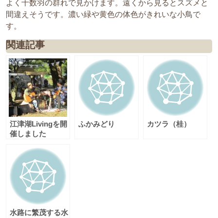
よく十数羽の群れで見かけます。遠くから見るとスズメと
間違えそうです。濃い緑や黄色の体色がきれいな小鳥で
す。
関連記事
江津湖Livingを開
ふかみどり
カツラ（桂）
催しました
水路に繁茂する水