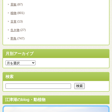
景観
(87)
植物
(801)
災害
(13)
生き物
(27)
野鳥
(747)
月別アーカイブ
検索
江津湖のblog・動植物