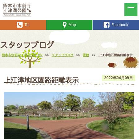
Tel
Map
Facebook
スタッフブログ
熊本市水前寺江津湖公園TOP
>>
スタッフブログ
>>
景観
>>
上江津地区園路距離表示
2022年04月09日
上江津地区園路距離表示