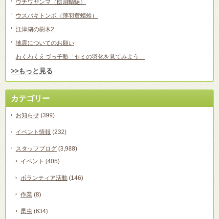
ウチワヤンマ（団扇蜻蜒）
ウスバキトンボ（薄羽黄蜻蛉）
江津湖の樹木2
地震についてのお願い
わくわくえづっ子塾「セミの羽化を見てみよう」
>>もっと見る
カテゴリー
お知らせ
(399)
イベント情報
(232)
スタッフブログ
(3,988)
イベント
(405)
ボランティア活動
(146)
作業
(8)
昆虫
(634)