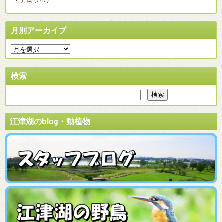
野鳥
(747)
月別アーカイブ
検索
江津湖のblog・動植物