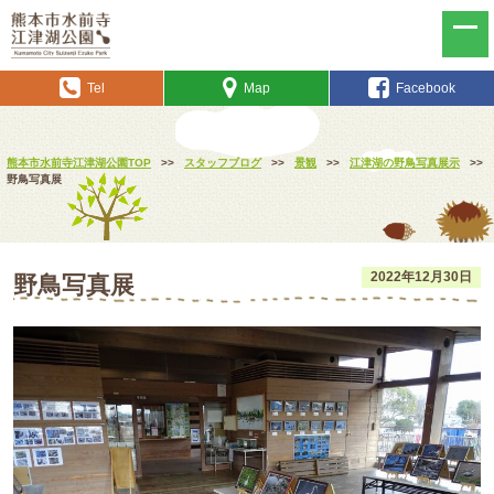
Tel
Map
Facebook
熊本市水前寺江津湖公園TOP
>>
スタッフブログ
>>
景観
>>
江津湖の野鳥写真展示
>>
野鳥写真展
2022年12月30日
野鳥写真展