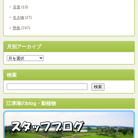
災害
(13)
生き物
(27)
野鳥
(747)
月別アーカイブ
検索
江津湖のblog・動植物