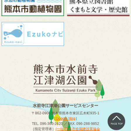
水前寺江津湖公園サービスセンター
〒862-0906 熊本県熊本市東区広木町935-1
［
Google Map
］
TEL. 096-360-2620 ／ FAX. 096-288-9852
［指定管理者］
(一社)熊本市造園建設業協会