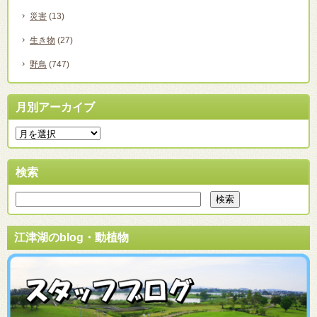
災害
(13)
生き物
(27)
野鳥
(747)
月別アーカイブ
検索
江津湖のblog・動植物