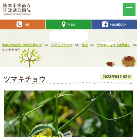
Tel
Map
Facebook
熊本市水前寺江津湖公園TOP
>>
スタッフブログ
>>
昆虫
>>
ツマキチョウ（褄黄蝶）
>>
ツマキチョウ
2023年04月02日
ツマキチョウ