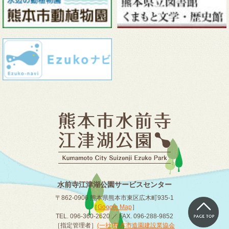
水前寺江津湖公園サービスセンター
〒862-0906 熊本県熊本市東区広木町935-1
［
Google Map
］
TEL. 096-360-2620 ／ FAX. 096-288-9852
［指定管理者］
(一社)熊本市造園建設業協会