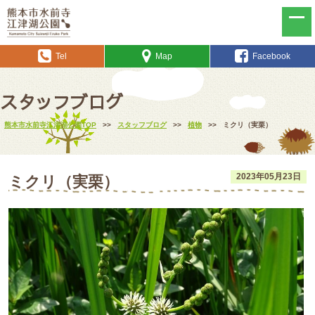
Tel
Map
Facebook
スタッフブログ
熊本市水前寺江津湖公園TOP
>>
スタッフブログ
>>
植物
>>
ミクリ（実栗）
2023年05月23日
ミクリ（実栗）