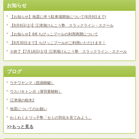
お知らせ
【お知らせ】地震に伴う駐車場開放について(8月9日まで)
【8月8日(土)】江津湖けんこう塾 スラックライン・スクール
【お知らせ】8/6 ちびっこプールの利用再開について
【8月30日まで】ちびっこプールがご利用いただけます！
※終了【7月18日(土)】江津湖けんこう塾 スラックライン・スクール
ブログ
ウチワヤンマ（団扇蜻蜒）
ウスバキトンボ（薄羽黄蜻蛉）
江津湖の樹木2
地震についてのお願い
わくわくえづっ子塾「セミの羽化を見てみよう」
>>もっと見る