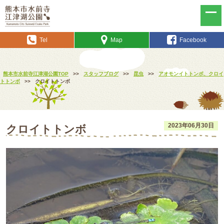
Tel
Map
Facebook
熊本市水前寺江津湖公園TOP
>>
スタッフブログ
>>
昆虫
>>
アオモンイトトンボ、クロイ
トトンボ
>>
クロイトトンボ
2023年06月30日
クロイトトンボ