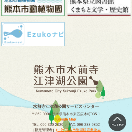
水前寺江津湖公園サービスセンター
〒862-0906 熊本県熊本市東区広木町935-1
［
Google Map
］
TEL. 096-360-2620 ／ FAX. 096-288-9852
［指定管理者］
(一社)熊本市造園建設業協会