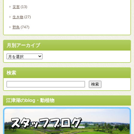
災害
(13)
生き物
(27)
野鳥
(747)
月別アーカイブ
検索
江津湖のblog・動植物