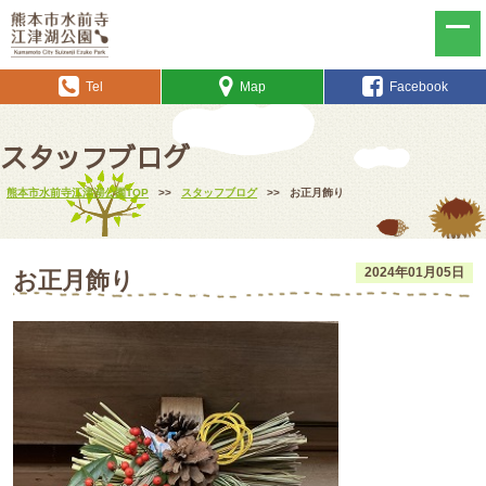
Tel
Map
Facebook
スタッフブログ
熊本市水前寺江津湖公園TOP
>>
スタッフブログ
>>
お正月飾り
2024年01月05日
お正月飾り