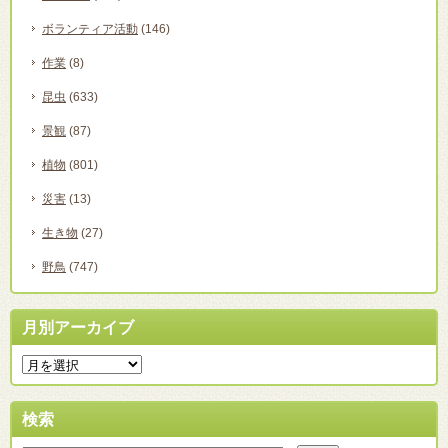
ボランティア活動
(146)
作業
(8)
昆虫
(633)
景観
(87)
植物
(801)
災害
(13)
生き物
(27)
野鳥
(747)
月別アーカイブ
検索