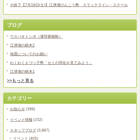
※終了【7月18日(土)】江津湖けんこう塾 スラックライン・スクール
ブログ
ウスバキトンボ（薄羽黄蜻蛉）
江津湖の樹木2
地震についてのお願い
わくわくえづっ子塾「セミの羽化を見てみよう」
江津湖の樹木1
>>もっと見る
カテゴリー
お知らせ
(399)
イベント情報
(232)
スタッフブログ
(3,987)
イベント
(405)