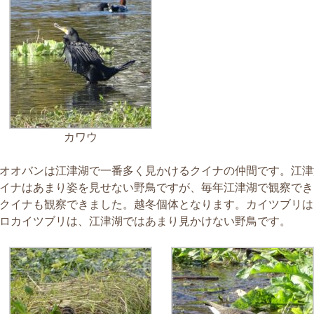
カワウ
オオバンは江津湖で一番多く見かけるクイナの仲間です。江津
イナはあまり姿を見せない野鳥ですが、毎年江津湖で観察でき
クイナも観察できました。越冬個体となります。カイツブリは
ロカイツブリは、江津湖ではあまり見かけない野鳥です。
月 17
3月 15
3月 13
3月 12
3月