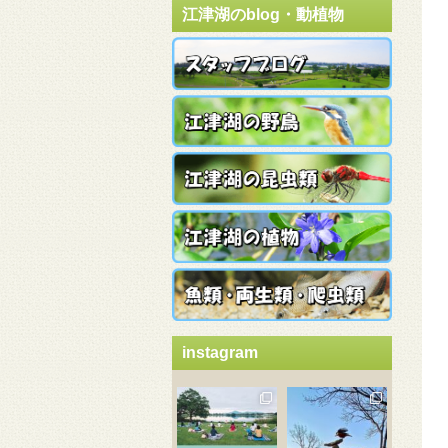
江津湖のblog・動植物
instagram
3月 21
3月 18
3