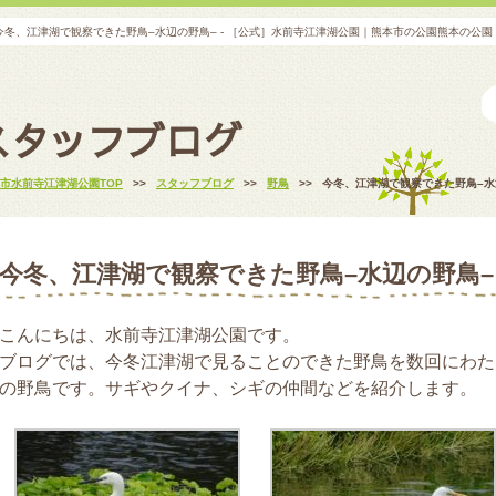
今冬、江津湖で観察できた野鳥–水辺の野鳥– - ［公式］水前寺江津湖公園｜熊本市の公園熊本の公
スタッフブログ
市水前寺江津湖公園TOP
>>
スタッフブログ
>>
野鳥
>>
今冬、江津湖で観察できた野鳥–水
今冬、江津湖で観察できた野鳥–水辺の野鳥–
こんにちは、水前寺江津湖公園です。
ブログでは、今冬江津湖で見ることのできた野鳥を数回にわた
の野鳥です。サギやクイナ、シギの仲間などを紹介します。