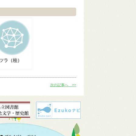
ツラ（桂）
次の記事へ >>