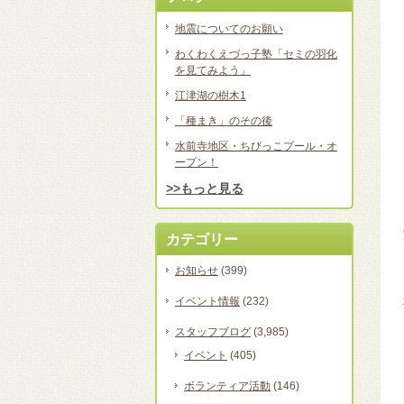
地震についてのお願い
わくわくえづっ子塾「セミの羽化
を見てみよう」
江津湖の樹木1
「種まき」のその後
水前寺地区・ちびっこプール・オ
ープン！
>>もっと見る
カテゴリー
お知らせ
(399)
イベント情報
(232)
スタッフブログ
(3,985)
イベント
(405)
ボランティア活動
(146)