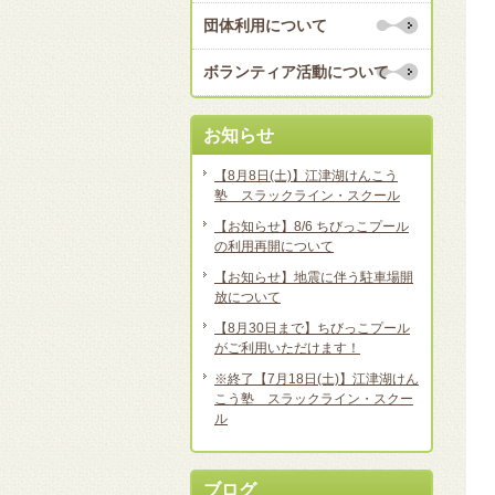
団体利用について
ボランティア活動について
お知らせ
【8月8日(土)】江津湖けんこう
塾 スラックライン・スクール
【お知らせ】8/6 ちびっこプール
の利用再開について
【お知らせ】地震に伴う駐車場開
放について
【8月30日まで】ちびっこプール
がご利用いただけます！
※終了【7月18日(土)】江津湖けん
こう塾 スラックライン・スクー
ル
ブログ