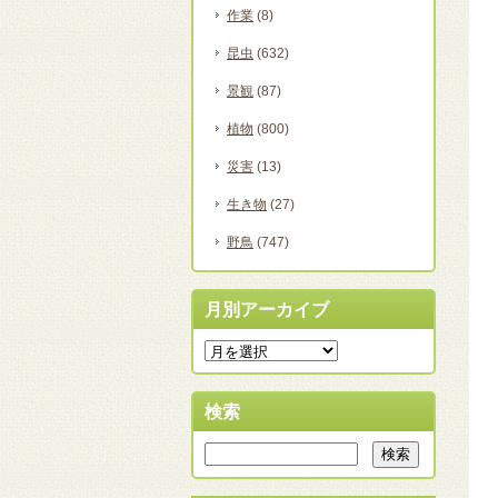
作業
(8)
昆虫
(632)
景観
(87)
植物
(800)
災害
(13)
生き物
(27)
野鳥
(747)
月別アーカイブ
検索