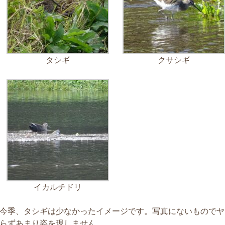
月 17
3月 14
3月 13
3月 12
3月
タシギ
クサシギ
イカルチドリ
今季、タシギは少なかったイメージです。写真にないものでヤ
らずあまり姿を現しません。