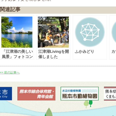
関連記事
「江津湖の美しい
江津湖Livingを開
ふかみどり
カ
風景」フォトコン
催しました
テスト（春・夏
期）結果発表
<< 前の記事へ