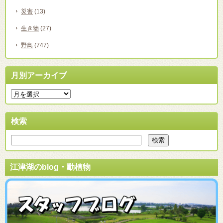
災害
(13)
生き物
(27)
野鳥
(747)
月別アーカイブ
検索
江津湖のblog・動植物