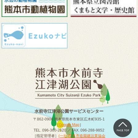
水前寺江津湖公園サービスセンター
〒862-0906 熊本県熊本市東区広木町935-1
［
Google Map
］
TEL. 096-360-2620 ／ FAX. 096-288-9852
［指定管理者］
(一社)熊本市造園建設業協会