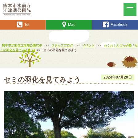
Tel
Map
Facebook
熊本市水前寺江津湖公園TOP
>>
スタッフブログ
>>
イベント
>>
わくわくえづっ子塾「セ
ミの羽化を見てみよう」
>>
セミの羽化を見てみよう
2024年07月20日
セミの羽化を見てみよう