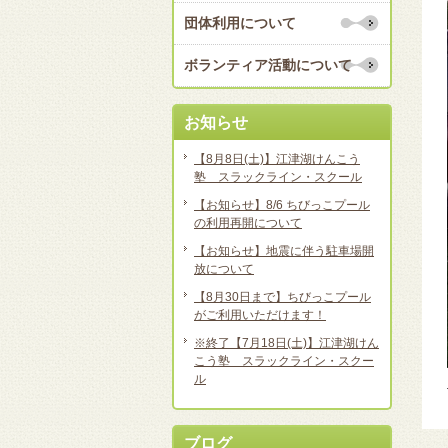
団体利用について
ボランティア活動について
お知らせ
【8月8日(土)】江津湖けんこう
塾 スラックライン・スクール
【お知らせ】8/6 ちびっこプール
の利用再開について
【お知らせ】地震に伴う駐車場開
放について
【8月30日まで】ちびっこプール
がご利用いただけます！
※終了【7月18日(土)】江津湖けん
こう塾 スラックライン・スクー
ル
ブログ