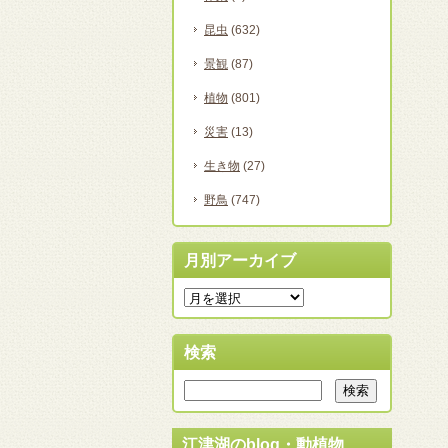
昆虫
(632)
景観
(87)
植物
(801)
災害
(13)
生き物
(27)
野鳥
(747)
月別アーカイブ
検索
江津湖のblog・動植物