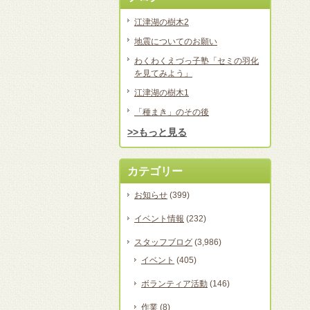
江津湖の樹木2
地震についてのお願い
わくわくえづっ子塾「セミの羽化
を見てみよう」
江津湖の樹木1
「種まき」のその後
>>もっと見る
カテゴリー
お知らせ
(399)
イベント情報
(232)
スタッフブログ
(3,986)
イベント
(405)
ボランティア活動
(146)
作業
(8)