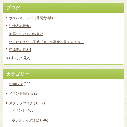
ブログ
ウスバキトンボ（薄羽黄蜻蛉）
江津湖の樹木2
地震についてのお願い
わくわくえづっ子塾「セミの羽化を見てみよう」
江津湖の樹木1
>>もっと見る
カテゴリー
お知らせ
(399)
イベント情報
(232)
スタッフブログ
(3,987)
イベント
(405)
ボランティア活動
(146)