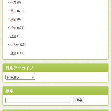
作業
(8)
昆虫
(633)
景観
(87)
植物
(801)
災害
(13)
生き物
(27)
野鳥
(747)
月別アーカイブ
検索