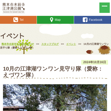
Tel
Map
Facebook
イベント
熊本市水前寺江津湖公園TOP
>>
スタッフブログ
>>
イベント
>>
10月の江津湖ワンワン
見守り隊（愛称：えづワン隊）
2024年10月16日
10月の江津湖ワンワン見守り隊（愛称：
えづワン隊）