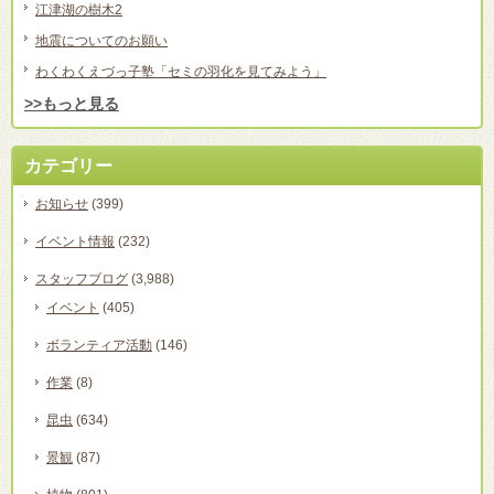
江津湖の樹木2
地震についてのお願い
わくわくえづっ子塾「セミの羽化を見てみよう」
>>もっと見る
カテゴリー
お知らせ
(399)
イベント情報
(232)
スタッフブログ
(3,988)
イベント
(405)
ボランティア活動
(146)
作業
(8)
昆虫
(634)
景観
(87)