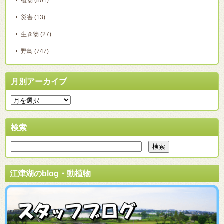
植物
(801)
災害
(13)
生き物
(27)
野鳥
(747)
月別アーカイブ
検索
江津湖のblog・動植物