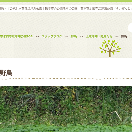
野鳥 - ［公式］水前寺江津湖公園｜熊本市の公園熊本の公園｜熊本市水前寺江津湖公園（すいぜんじ
市水前寺江津湖公園TOP
>>
スタッフブログ
>>
野鳥
>>
上江津湖・野鳥たち
>>
野鳥
野鳥