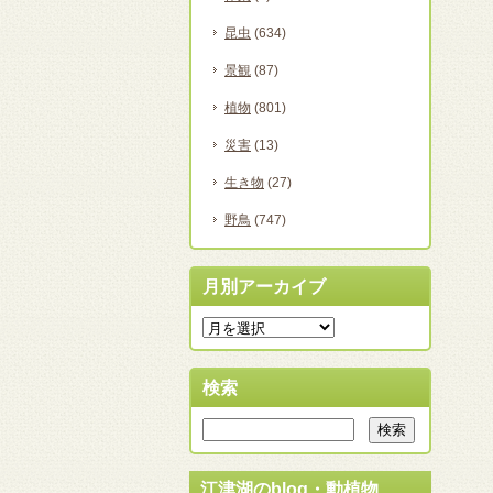
昆虫
(634)
景観
(87)
植物
(801)
災害
(13)
生き物
(27)
野鳥
(747)
月別アーカイブ
検索
江津湖のblog・動植物