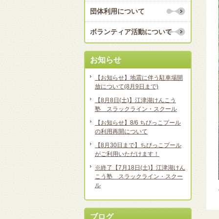
団体利用について
ボランティア活動について
お知らせ
【お知らせ】地震に伴う駐車場開
放について(8月9日まで)
【8月8日(土)】江津湖けんこう
塾 スラックライン・スクール
【お知らせ】8/6 ちびっこプール
の利用再開について
【8月30日まで】ちびっこプール
がご利用いただけます！
※終了【7月18日(土)】江津湖けん
こう塾 スラックライン・スクー
ル
ブログ