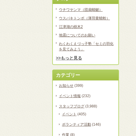
ウチワヤンマ（団扇蜻蜒）
ウスバキトンボ（薄羽黄蜻蛉）
江津湖の樹木2
地震についてのお願い
わくわくえづっ子塾「セミの羽化
を見てみよう」
>>もっと見る
カテゴリー
お知らせ
(399)
イベント情報
(232)
スタッフブログ
(3,988)
イベント
(405)
ボランティア活動
(146)
作業
(8)