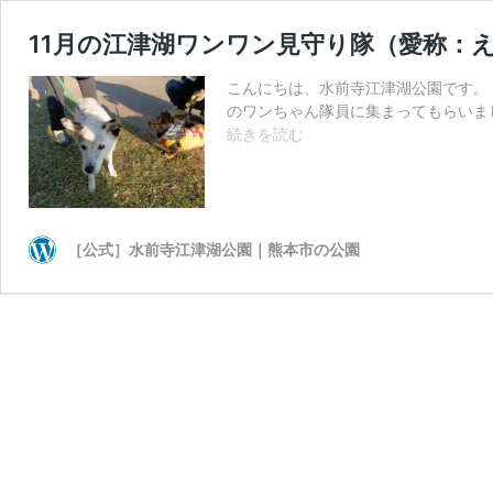
11月の江津湖ワンワン見守り隊（愛称：
こんにちは、水前寺江津湖公園です。 
のワンちゃん隊員に集まってもらいまし
11
続きを読む
月
の
江
津
湖
［公式］水前寺江津湖公園｜熊本市の公園
ワ
ン
ワ
ン
見
守
り
隊
（愛
称：