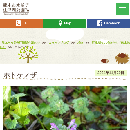
Tel
Map
Facebook
熊本市水前寺江津湖公園TOP
>>
スタッフブログ
>>
植物
>>
江津湖冬の植物たち（出水地
区）
>>
ホトケノザ
2024年11月29日
ホトケノザ