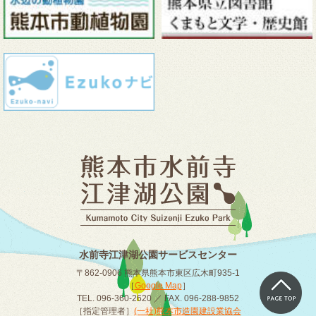
水前寺江津湖公園サービスセンター
〒862-0906 熊本県熊本市東区広木町935-1
［
Google Map
］
TEL. 096-360-2620 ／ FAX. 096-288-9852
［指定管理者］
(一社)熊本市造園建設業協会