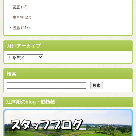
災害
(13)
生き物
(27)
野鳥
(747)
月別アーカイブ
検索
江津湖のblog・動植物