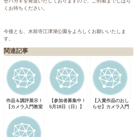
せハガキを発送いたしておりますので、ご到着までしばら
くお待ちください。
今後とも、水前寺江津湖公園をよろしくお願いいたしま
す。
関連記事
作品＆講評展示！
【参加者募集中！
【入賞作品のおし
【カメラ入門教室
5月18日（日）】
らせ】カメラ入門
～大人の一眼レフ
カメラ入門教室～
教室～スマホカメ
入門編～】
大人の一眼レフ入
ラ入門編～
（H26.5 ）
門編～カフェサー
ビス付♪）