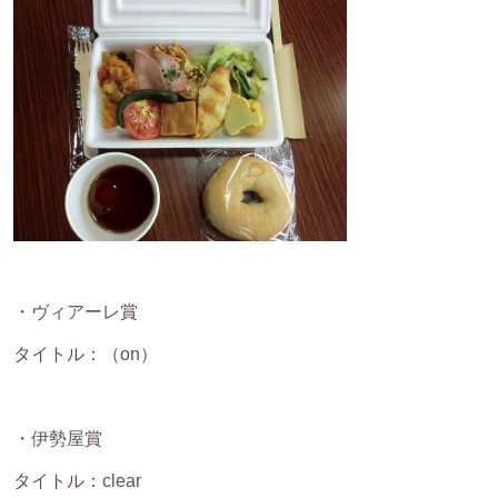
・
ヴィアーレ
賞
タイトル：
（on）
・
伊勢屋
賞
タイトル：
clear