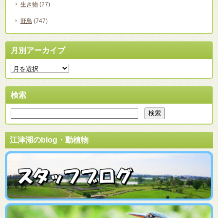
生き物
(27)
野鳥
(747)
月別アーカイブ
検索
江津湖のblog・動植物