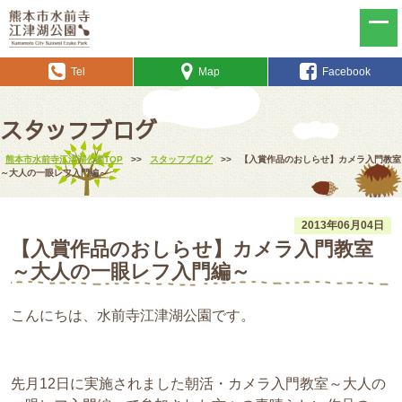
Tel
Map
Facebook
スタッフブログ
熊本市水前寺江津湖公園TOP
>>
スタッフブログ
>>
【入賞作品のおしらせ】カメラ入門教室
～大人の一眼レフ入門編～
2013年06月04日
【入賞作品のおしらせ】カメラ入門教室
～大人の一眼レフ入門編～
こんにちは、水前寺江津湖公園です。
先月12日に実施されました朝活・カメラ入門教室～大人の