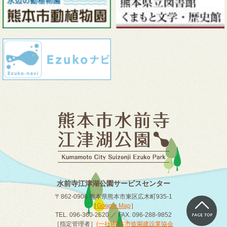
水前寺江津湖公園サービスセンター
〒862-0906 熊本県熊本市東区広木町935-1
［
Google Map
］
TEL. 096-360-2620 ／ FAX. 096-288-9852
［指定管理者］
(一社)熊本市造園建設業協会