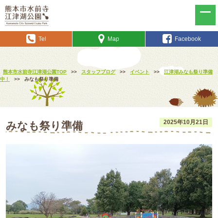
Tel
Map
Facebook
熊本市水前寺江津湖公園TOP
>>
スタッフブログ
>>
イベント
>>
江津湖みなも祭り準備
中！
>>
みなも祭り準備
2025年10月21日
みなも祭り準備