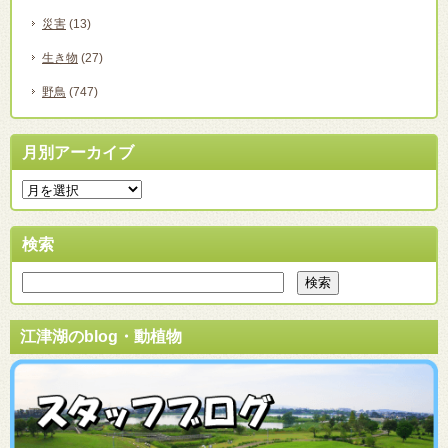
災害
(13)
生き物
(27)
野鳥
(747)
月別アーカイブ
検索
江津湖のblog・動植物