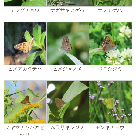
テングチョウ
ナガサキアゲハ
ナミアゲハ
ヒメアカタテハ
ヒメジャノメ
ベニシジミ
ミヤマチャバネセ
ムラサキシジミ
モンキチョウ
セリ