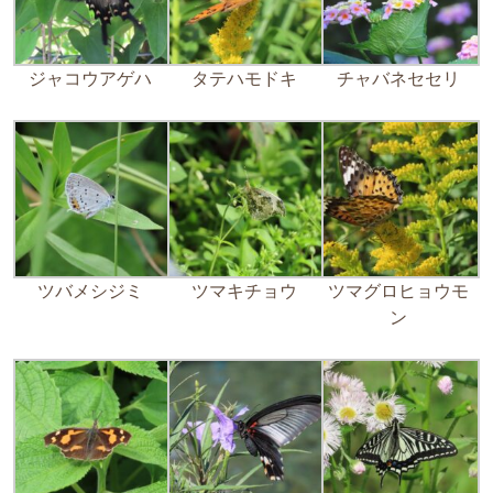
ジャコウアゲハ
タテハモドキ
チャバネセセリ
ツバメシジミ
ツマキチョウ
ツマグロヒョウモ
ン