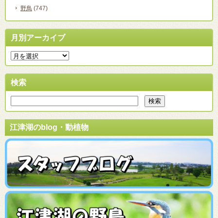
野鳥
(747)
月別アーカイブ
検索
江津湖のblog・動植物