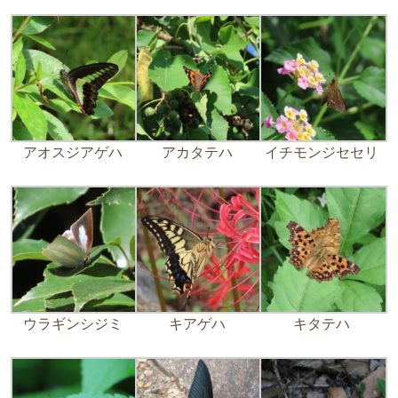
アオスジアゲハ
アカタテハ
イチモンジセセリ
ウラギンシジミ
キアゲハ
キタテハ