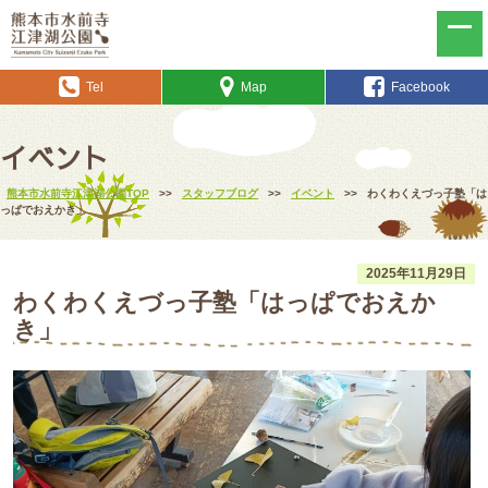
Tel
Map
Facebook
イベント
熊本市水前寺江津湖公園TOP
>>
スタッフブログ
>>
イベント
>>
わくわくえづっ子塾「は
っぱでおえかき」
2025年11月29日
わくわくえづっ子塾「はっぱでおえか
き」