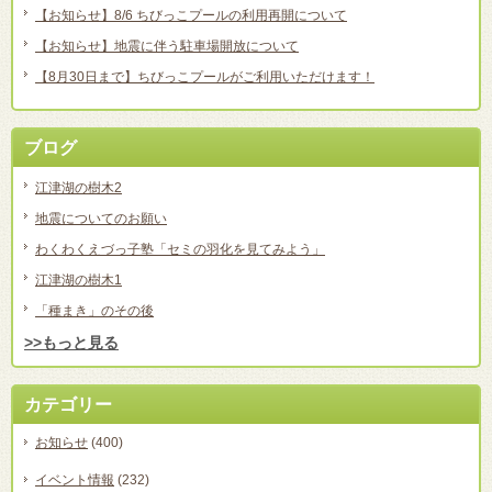
【お知らせ】8/6 ちびっこプールの利用再開について
【お知らせ】地震に伴う駐車場開放について
【8月30日まで】ちびっこプールがご利用いただけます！
ブログ
江津湖の樹木2
地震についてのお願い
わくわくえづっ子塾「セミの羽化を見てみよう」
江津湖の樹木1
「種まき」のその後
>>もっと見る
カテゴリー
お知らせ
(400)
イベント情報
(232)