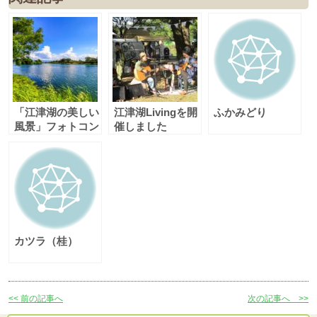
「江津湖の美しい
江津湖Livingを開
ふかみどり
風景」フォトコン
催しました
テスト（春・夏
期）結果発表
カツラ（桂）
<< 前の記事へ
次の記事へ >>